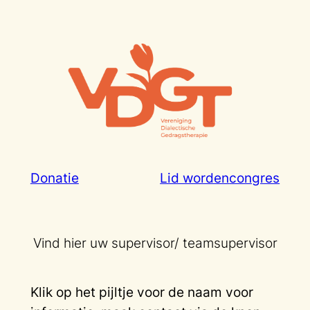
Ga
naar
de
inhoud
Donatie
Lid worden
congres
Vind hier uw supervisor/ teamsupervisor
Klik op het pijltje voor de naam voor