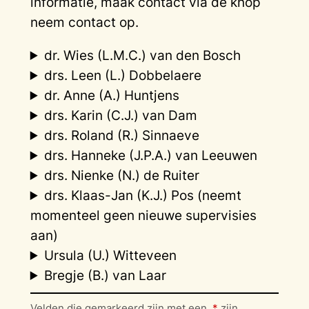
informatie, maak contact via de knop
neem contact op.
dr. Wies (L.M.C.) van den Bosch
drs. Leen (L.) Dobbelaere
dr. Anne (A.) Huntjens
drs. Karin (C.J.) van Dam
drs. Roland (R.) Sinnaeve
drs. Hanneke (J.P.A.) van Leeuwen
drs. Nienke (N.) de Ruiter
drs. Klaas-Jan (K.J.) Pos (neemt
momenteel geen nieuwe supervisies
aan)
Ursula (U.) Witteveen
Bregje (B.) van Laar
Velden die gemarkeerd zijn met een
*
zijn